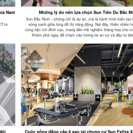
hía Nam
Những lý do nên lựa chọn Sun Tiên Du Bắc N
Sun Bắc Ninh – không chỉ là dự án, mà là hành trình kiến tạo
CT14
sống xanh giữa lòng đô thị năng động. Nơi đây, thiên nhiên 
cùng tiện ích đỉnh cao, mang đến trải nghiệm thăng hoa cho mọ
Khám phá ngay để chạm vào tương lai an cư và đầu tư bề
Nội
Cuộc sống đẳng cấp 6 sao tại chung cư Sun Feliza 