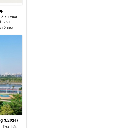
up
là sự xuất
ề, khu
ạn 5 sao
g 3/2024)
t Thự thấp