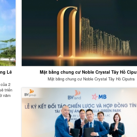
ờng Lê
Mặt bằng chung cư Noble Crystal Tây Hồ Cipu
Mặt bằng chung cư Noble Crystal Tây Hồ Ciputra
 của 2
ẽ triển
hờ năm