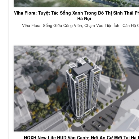
Viha Flora: Tuyệt Tác Sống Xanh Trong Đô Thị Sinh Thái P
Hà Nội
Viha Flora: Sống Giữa Công Viên, Chạm Vào Tiện Ích | Căn Hộ 
NOXH New Life HUD Vân Canh: Nơi An Cư Mới Tại Hà 