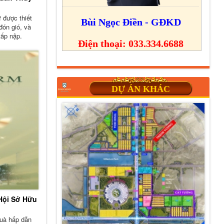
 được thiết
Bùi Ngọc Điền - GĐKD
đón gió, và
tấp nập.
Điện thoại: 033.334.6688
DỰ ÁN KHÁC
Hội Sở Hữu
quà hấp dẫn