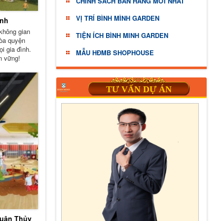
CHINH SÁCH BÁN HÀNG MỚI NHẤT
VỊ TRÍ BÌNH MÌNH GARDEN
inh
 không gian
TIỆN ÍCH BÌNH MINH GARDEN
hòa quyện
i gia đình.
MẪU HĐMB SHOPHOUSE
n vững!
TƯ VẤN DỰ ÁN
Xuân Thủy