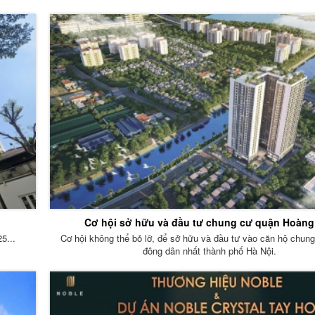
Cơ hội sở hữu và đầu tư chung cư quận Hoàng
5...
Cơ hội không thể bỏ lỡ, để sở hữu và đầu tư vào căn hộ chun
đông dân nhất thành phố Hà Nội.