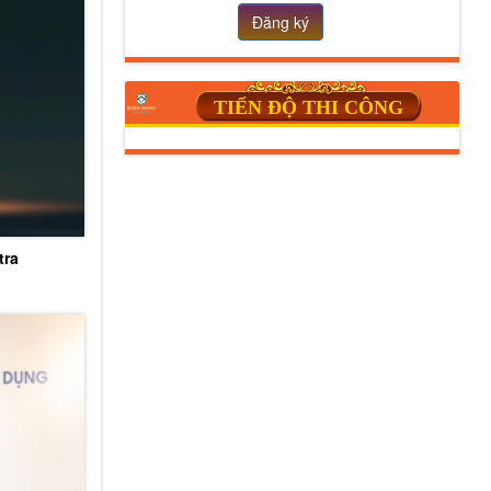
Đăng ký
TIẾN ĐỘ THI CÔNG
tra