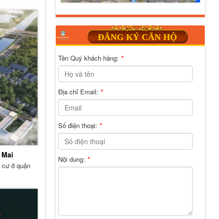
ĐĂNG KÝ CĂN HỘ
Tên Quý khách hàng:
*
Địa chỉ Email:
*
Số điện thoại:
*
 Mai
Nội dung:
*
g cư ở quận