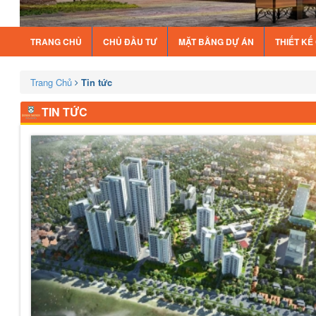
TRANG CHỦ
CHỦ ĐẦU TƯ
MẶT BẰNG DỰ ÁN
THIẾT K
Trang Chủ
Tin tức
TIN TỨC