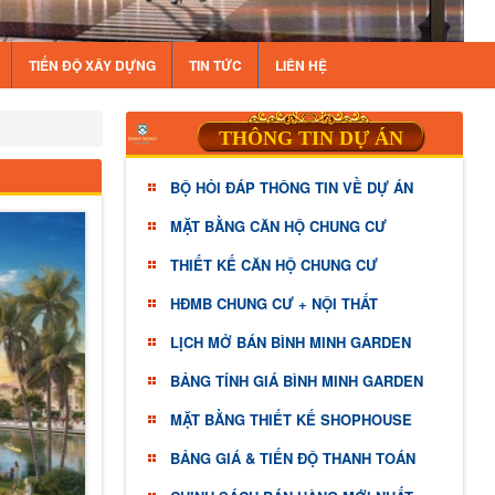
TIẾN ĐỘ XÂY DỰNG
TIN TỨC
LIÊN HỆ
THÔNG TIN DỰ ÁN
BỘ HỎI ĐÁP THÔNG TIN VỀ DỰ ÁN
MẶT BẰNG CĂN HỘ CHUNG CƯ
THIẾT KẾ CĂN HỘ CHUNG CƯ
HĐMB CHUNG CƯ + NỘI THẤT
LỊCH MỞ BÁN BÌNH MINH GARDEN
BẢNG TÍNH GIÁ BÌNH MINH GARDEN
MẶT BẰNG THIẾT KẾ SHOPHOUSE
BẢNG GIÁ & TIẾN ĐỘ THANH TOÁN