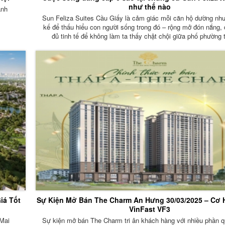
như thế nào
anh
Sun Feliza Suites Cầu Giấy là cảm giác mỗi căn hộ dường như
kế để thấu hiểu con người sống trong đó – rộng mở đón nắng, 
đủ tinh tế để không làm ta thấy chật chội giữa phố phường 
iá Tốt
Sự Kiện Mở Bán The Charm An Hưng 30/03/2025 – Cơ 
VinFast VF3
Mai
Sự kiện mở bán The Charm tri ân khách hàng với nhiều phần 