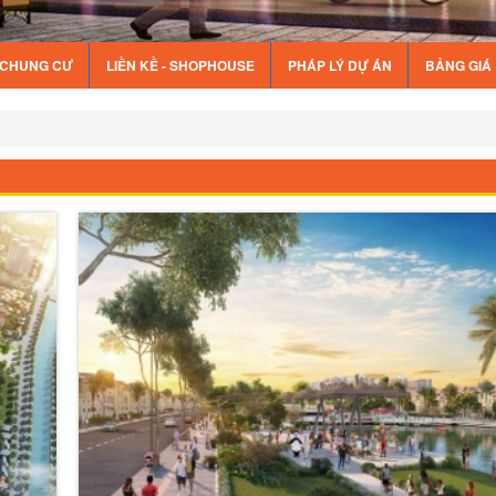
Ế CHUNG CƯ
LIỀN KỀ - SHOPHOUSE
PHÁP LÝ DỰ ÁN
BẢNG GIÁ