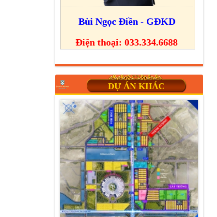
Bùi Ngọc Điền - GĐKD
Điện thoại: 033.334.6688
DỰ ÁN KHÁC