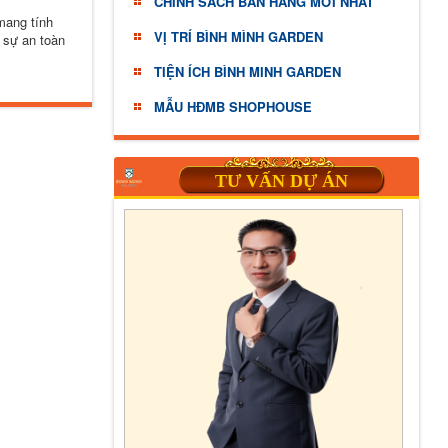
CHINH SÁCH BÁN HÀNG MỚI NHẤT
mang tính
VỊ TRÍ BÌNH MÌNH GARDEN
à sự an toàn
TIỆN ÍCH BÌNH MINH GARDEN
MẪU HĐMB SHOPHOUSE
TƯ VẤN DỰ ÁN