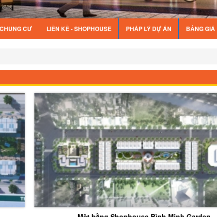
Ế CHUNG CƯ
LIỀN KỀ - SHOPHOUSE
PHÁP LÝ DỰ ÁN
BẢNG GIÁ
Mặt bằng Shophouse Bình Minh Garden