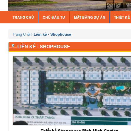
TRANG CHỦ
CHỦ ĐẦU TƯ
MẶT BẰNG DỰ ÁN
THIẾT K
Trang Chủ
Liền kề - Shophouse
LIỀN KỀ - SHOPHOUSE
Thiết kế Shophouse Bình Minh Garden