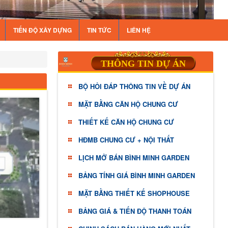
TIẾN ĐỘ XÂY DỰNG
TIN TỨC
LIÊN HỆ
THÔNG TIN DỰ ÁN
BỘ HỎI ĐÁP THÔNG TIN VỀ DỰ ÁN
MẶT BẰNG CĂN HỘ CHUNG CƯ
THIẾT KẾ CĂN HỘ CHUNG CƯ
HĐMB CHUNG CƯ + NỘI THẤT
LỊCH MỞ BÁN BÌNH MINH GARDEN
BẢNG TÍNH GIÁ BÌNH MINH GARDEN
MẶT BẰNG THIẾT KẾ SHOPHOUSE
BẢNG GIÁ & TIẾN ĐỘ THANH TOÁN