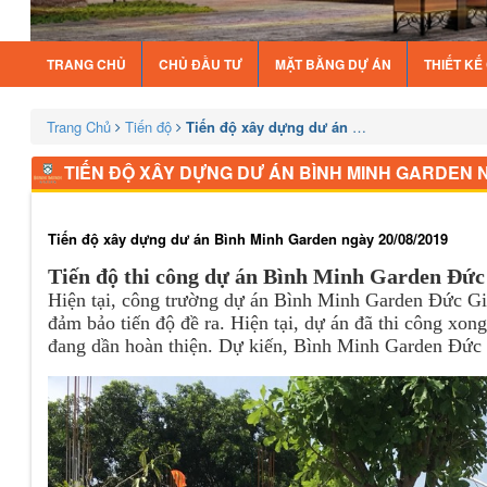
TRANG CHỦ
CHỦ ĐẦU TƯ
MẶT BẰNG DỰ ÁN
THIẾT K
Trang Chủ
Tiến độ
Tiến độ xây dựng dư án Bình Minh Garden n
TIẾN ĐỘ XÂY DỰNG DƯ ÁN BÌNH MINH GARDEN N
Tiến độ xây dựng dư án Bình Minh Garden ngày 20/08/2019
Tiến độ thi công dự án Bình Minh Garden Đức
Hiện tại, công trường dự án Bình Minh Garden Đức Gi
đảm bảo tiến độ đề ra. Hiện tại, dự án đã thi công xo
đang dần hoàn thiện. Dự kiến, Bình Minh Garden Đức 