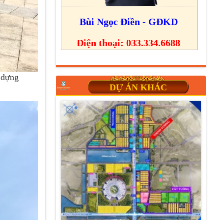
Bùi Ngọc Điền - GĐKD
Điện thoại: 033.334.6688
y dựng
DỰ ÁN KHÁC