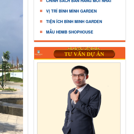
CHINH SÁCH BÁN HÀNG MỚI NHẤT
VỊ TRÍ BÌNH MÌNH GARDEN
TIỆN ÍCH BÌNH MINH GARDEN
MẪU HĐMB SHOPHOUSE
TƯ VẤN DỰ ÁN