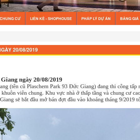
Ế CHUNG CƯ
LIỀN KỀ - SHOPHOUSE
PHÁP LÝ DỰ ÁN
BẢNG GIÁ
gày 20/08/2019
GÀY 20/08/2019
 Giang ngày 20/08/2019
ang (tên cũ Plaschem Park 93 Đức Giang) đang thi công tấp 
ng khuôn viên chung. Khu vực nhà ở thấp tầng và chung cư ca
Giang sẽ bắt đầu mở bán đợt đầu vào khoảng tháng 9/2019 t