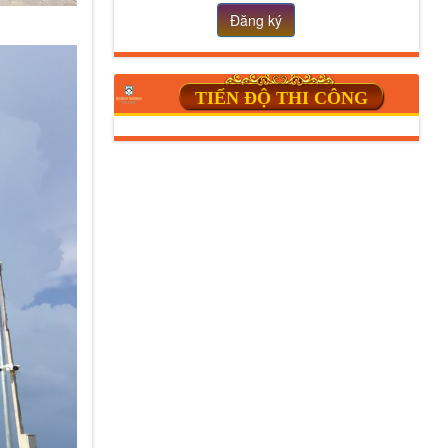
Đăng ký
TIẾN ĐỘ THI CÔNG