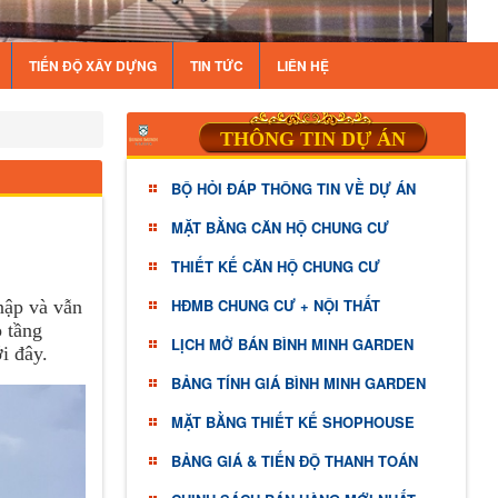
TIẾN ĐỘ XÂY DỰNG
TIN TỨC
LIÊN HỆ
THÔNG TIN DỰ ÁN
BỘ HỎI ĐÁP THÔNG TIN VỀ DỰ ÁN
MẶT BẰNG CĂN HỘ CHUNG CƯ
THIẾT KẾ CĂN HỘ CHUNG CƯ
HĐMB CHUNG CƯ + NỘI THẤT
nập và vẫn
o tầng
LỊCH MỞ BÁN BÌNH MINH GARDEN
ới đây.
BẢNG TÍNH GIÁ BÌNH MINH GARDEN
MẶT BẰNG THIẾT KẾ SHOPHOUSE
BẢNG GIÁ & TIẾN ĐỘ THANH TOÁN