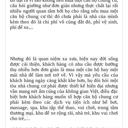
do đặt ra vì sao không nên mua một căn hộ chung cư,
câu hỏi giường như đơn giản nhưng thực chất lại rất
nhiều người quan tâm bởi họ cho rằng nếu mua một
căn hộ chung cư thì đó chưa phải là nhà của mình
kèm theo đó là chi phí vô cùng đắt đỏ, phí vệ sinh,
phí để xe,...
Nhưng đó là quan niệm xa xưa, hiện nay đời sống
được cải thiện, khách hàng có nhu cầu được hưởng
thụ nhiều hơn đơn giản là mua một căn hộ hay một
mái nhà để làm nơi trở về. Vì vậy mà yêu cầu của
khách hàng ngày càng khắt khe hơn, họ đòi hỏi một
tòa nhà chung cư phải được thiết kế hiện đại nhưng
vần mang nét ấm cúng của không gian Việt, điều đặc
biệt hơn khách hàng muốn tổ hợp căn hộ chung cư
phải kèm theo các dịch vụ tiện ích như bể bơi,
massage, spa, khu tập thể thao, vui chơi, trung tâm
thương mại, khu để xe rộng rãi, nhà trẻ, khu vui chơi
cho trẻ,…