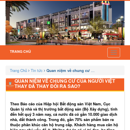
TRANG CHỦ
Toggle
navigatio
Trang Chủ
Tin tức
Quan niệm về chung cư của người Việt thay đã
QUAN NIỆM VỀ CHUNG CƯ CỦA NGƯỜI VIỆT
THAY ĐÃ THAY ĐỔI RA SAO?
Theo Báo cáo của Hiệp hội Bất động sản Việt Nam, Cục
Quản lý nhà và thị trường bất động sản (Bộ Xây dựng), tính
đến hết quý 3 năm nay, cả nước đã có gần 10.000 giao dịch
nhà, đất thành công. Trong đó, gần 70% sản phẩm bán ra
thuộc phân khúc căn hộ trung cấp. Khách hàng mua căn hộ
hiện nay chủ yếu để ở. Những dự án có vị trí đẹp, hạ tầng