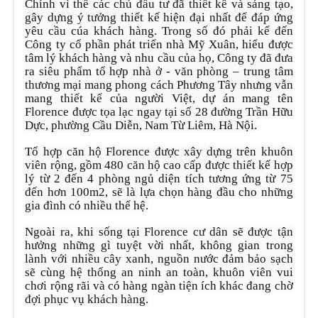
Chính vì thế các chủ đầu tư đã thiết kế và sáng tạo,
gây dựng ý tưởng thiết kế hiện đại nhất để đáp ứng
yêu cầu cúa khách hàng. Trong số đó phải kể đến
Công ty cổ phần phát triển nhà Mỹ Xuân, hiểu được
tâm lý khách hàng và nhu cầu của họ, Công ty đã đưa
ra siêu phẩm tổ hợp nhà ở - văn phòng – trung tâm
thương mại mang phong cách Phương Tây nhưng vẫn
mang thiết kế của người Việt, dự án mang tên
Florence được tọa lạc ngay tại số 28 đường Trần Hữu
Dực, phường Cầu Diễn, Nam Từ Liêm, Hà Nội.
Tổ hợp căn hộ Florence được xây dựng trên khuôn
viên rộng, gồm 480 căn hộ cao cấp được thiết kế hợp
lý từ 2 đến 4 phòng ngủ diện tích tương ứng từ 75
đến hơn 100m2, sẽ là lựa chọn hàng đầu cho những
gia đình có nhiều thế hệ.
Ngoài ra, khi sống tại Florence cư dân sẽ được tận
hưởng những gì tuyệt vời nhất, không gian trong
lành với nhiều cây xanh, nguồn nước đảm bảo sạch
sẽ cùng hệ thống an ninh an toàn, khuôn viên vui
chơi rộng rãi và có hàng ngàn tiện ích khác đang chờ
đợi phục vụ khách hàng.