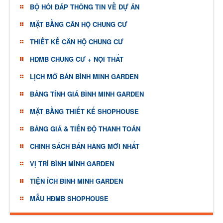
BỘ HỎI ĐÁP THÔNG TIN VỀ DỰ ÁN
MẶT BẰNG CĂN HỘ CHUNG CƯ
THIẾT KẾ CĂN HỘ CHUNG CƯ
HĐMB CHUNG CƯ + NỘI THẤT
LỊCH MỞ BÁN BÌNH MINH GARDEN
BẢNG TÍNH GIÁ BÌNH MINH GARDEN
MẶT BẰNG THIẾT KẾ SHOPHOUSE
BẢNG GIÁ & TIẾN ĐỘ THANH TOÁN
CHINH SÁCH BÁN HÀNG MỚI NHẤT
VỊ TRÍ BÌNH MÌNH GARDEN
TIỆN ÍCH BÌNH MINH GARDEN
MẪU HĐMB SHOPHOUSE