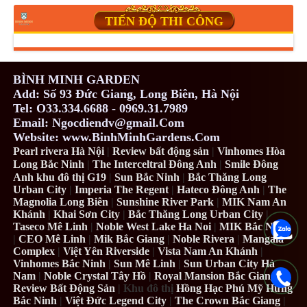
TIẾN ĐỘ THI CÔNG
BÌNH MINH GARDEN
Add: Số 93 Đức Giang, Long Biên, Hà Nội
Tel: O33.334.6688 - 0969.31.7989
Email: Ngocdiendv@gmail.Com
Website: www.BinhMinhGardens.Com
Pearl rivera Hà Nội
|
Review bất động sản
|
Vinhomes Hòa
Long Bắc Ninh
|
The Interceltral Đông Anh
|
Smile Đông
Anh khu đô thị G19
|
Sun Bắc Ninh
|
Bắc Thăng Long
Urban City
|
Imperia The Regent
|
Hateco Đông Anh
|
The
Magnolia Long Biên
|
Sunshine River Park
|
MIK Nam An
Khánh
|
Khai Sơn City
|
Bắc Thăng Long Urban City
|
Taseco Mê Linh
|
Noble West Lake Ha Noi
|
MIK Bắc Ninh
|
CEO Mê Linh
|
Mik Bắc Giang
|
Noble Rivera
|
Mangala
Complex
|
Việt Yên Riverside
|
Vista Nam An Khánh
|
Vinhomes Bắc Ninh
|
Sun Mê Linh
|
Sun Urban City Hà
Nam
|
Noble Crystal Tây Hồ
|
Royal Mansion Bắc Giang
|
Review Bất Động Sản
| Khu đô thị
Hồng Hạc Phú Mỹ Hưng
Bắc Ninh
|
Việt Đức Legend City
|
The Crown Bắc Giang
|